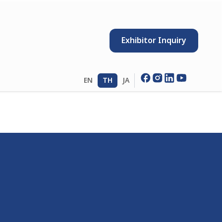
Exhibitor Inquiry
EN
TH
JA