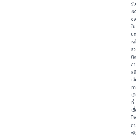
รับ
ผิ
ชอ
ใน
บท
หน้
รว
ถึ
กา
สร
เส้
ทา
เต
ที่
เชื
โย
กา
พั