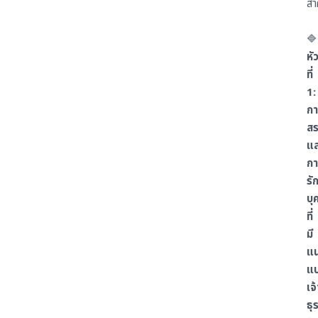
สำ
🔷
หั
ที่
1:
กา
ส
แ
กา
รั
บุ
ที่
มี
แน
แ
เจ
ธุ