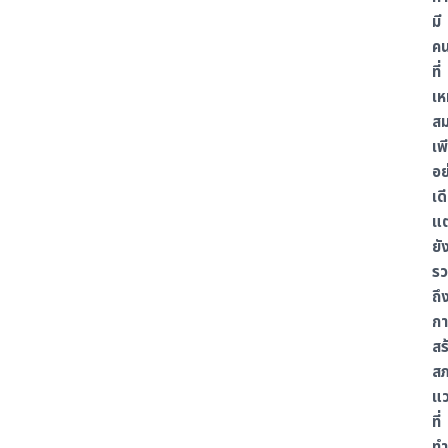
มี
ค
ที่
เห
ส
เพ
อย
เด
แต
ยั
ร
ถึ
กา
สร
ส
แว
ที่
ทำ