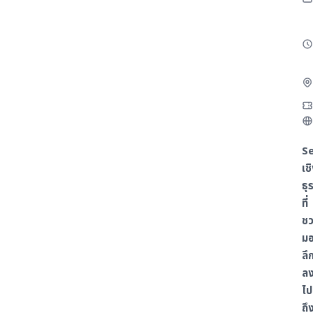
โรงแรม
ติดต่อเรา
Exhibitor Inquiry
S
EN
TH
JA
เช
ธุ
ที่
ช
ม
ลึ
ล
ไป
ถึ