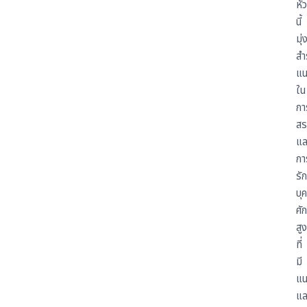
หัว
นี้
มุ่
สำ
แน
ใน
กา
สร
แล
กา
รั
บุ
ศั
สูง
ที่
มี
แน
แล