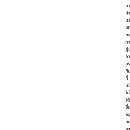
กา
ท
แ
บ
ข
ภา
ผู้
กา
สร
ที
ที่
แข
ไม่
ได้
ขึ้
อยู
กั
กา