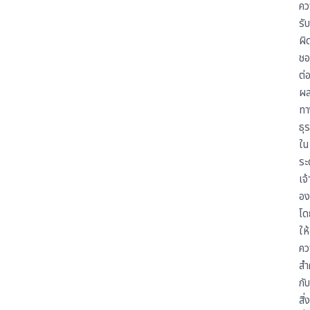
คว
รับ
ผิ
ชอ
ต่
ผล
ทา
ธุร
ใน
ระ
เจ
อง
โด
ให้
คว
สำ
กับ
สิ่ง