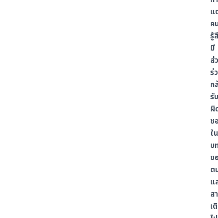
แต
ค
รู้
มี
ส่
ร่
กล
รั
ผิ
ช
ใน
บ
ข
ต
แ
ส
เต