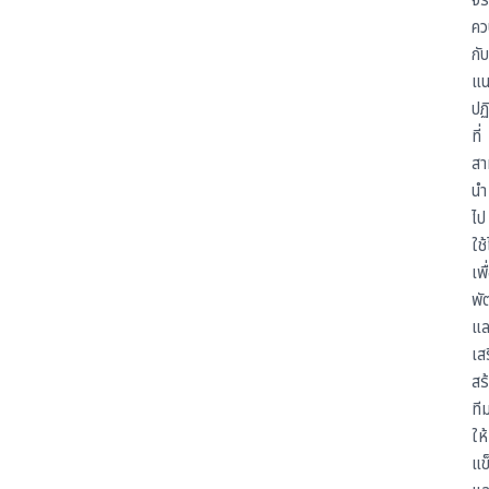
จร
ควบ
กับ
แน
ปฏิ
ที่
สา
นำ
ไป
ใช้
เพื
พั
แล
เส
สร
ที
ให้
แข