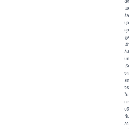
ดึ
แล
รั
บุ
คุ
สูง
เข้
กับ
บ
เร
จา
สถ
จร
ใน
กา
บร
ที
กา