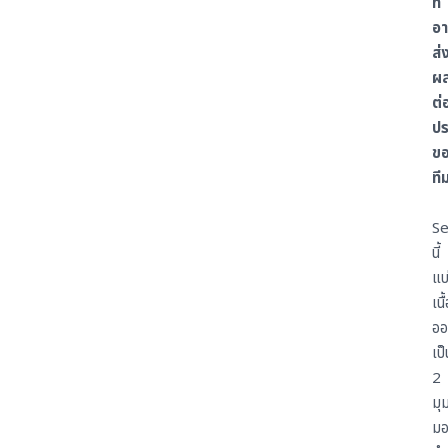
ที่
อ
ส่
ผ
ต่
ปร
ข
ที
Se
นี้
แบ
เนื
ออ
เป็
2
มุ
ม