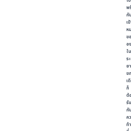
ไป
พร
กั
เป้
ห
ข
อง
ใน
ระ
ยา
ข
เด
ก็
ต้
รั
กั
ค
ท้