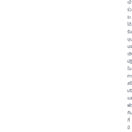
เข้
ร่
จะ
ได้
รับ
มุ
ม
เชิ
ปฏิ
ใน
กา
สร
บร
แล
พั
ที
ที่
มี