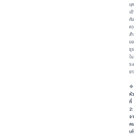
บุ
เข้
กับ
คว
สำ
ขอ
ธุร
ใน
ระ
ย
🔷
หั
ที่
2:
จ
ค
เก