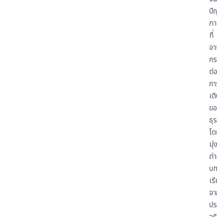
ปั
ภา
ที่
อา
กร
ต่
กา
เต
ขอ
ธุร
โด
มุ่
ถ่
บ
เร
จา
ปร