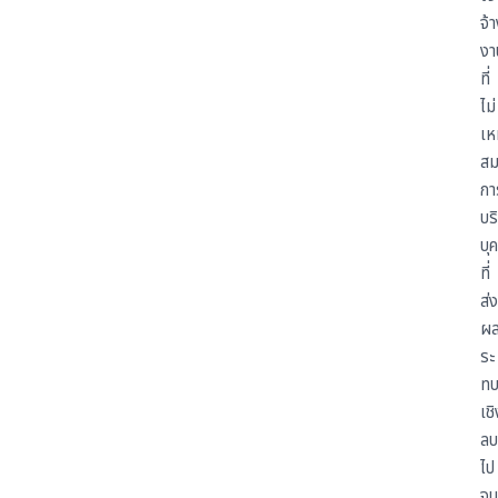
จ้
งา
ที่
ไม่
เห
ส
กา
บร
บุ
ที่
ส่ง
ผ
ระ
ท
เชิ
ลบ
ไป
จน