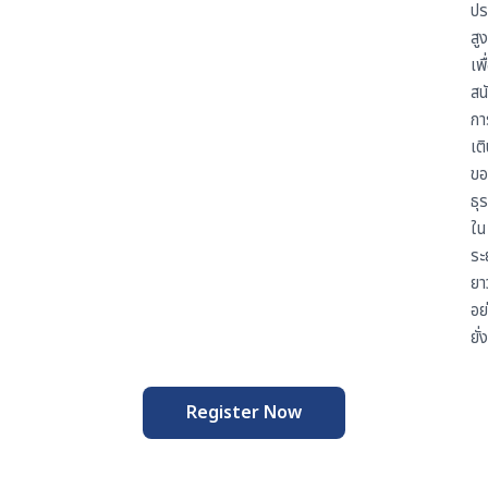
ปร
สูง
เพื
สน
กา
เต
ขอ
ธุร
ใน
ระ
ยา
อย
ยั่
Register Now