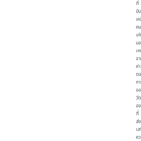
ที่
ขับ
เคล
คน
เก่
นอ
เห
จา
ค่า
ต
กา
อ
วั
อง
ที่
ส่ง
เส
คว