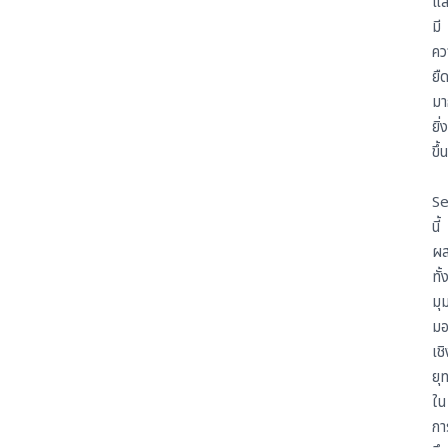
แล
มี
คว
ยืด
มา
ยิ่ง
ขึ้
Se
นี้
ผส
ทั้
มุ
ม
เช
ยุท
ใน
กา