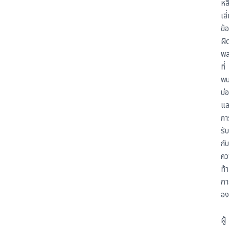
หล
เลี
ข้อ
ผิ
พ
ที่
พ
บ่
แล
กา
รั
กับ
คว
ท้
ภา
อง
ผู้