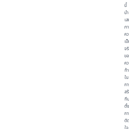
นี้
นำ
เส
ภ
คว
เป็
จร
ขอ
คว
ท้
ใน
กา
สร
ที
ตั้
กา
ตั
ใจ