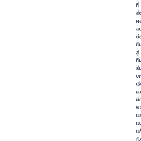
ที่
ส่
ผ
ล
ต่
ที
สู่
ที
ล่
บ
เร
ค
ผิ
พ
แ
แ
แก
หัว