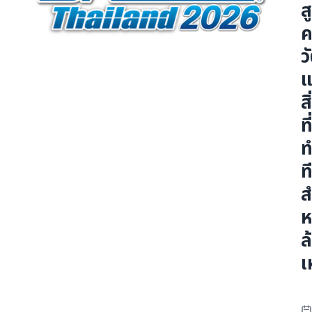
ส
รายละเอียดผู้เข้าชมงาน
ข้อกำหนดการเข้าชมงาน
ว
สื่อ
แ
สิ
พาร์ทเนอร์สื่อและงานแสดงสินค้า
ที
ผู้สนับสนุนในการจัดงาน
ท
ท
ข่าวประชาสัมพันธ์
ส
เกี่ยวกับงาน
ห
ล
เกี่ยวกับงานและผู้จัดงาน
เ
Co-located event
เกี่ยวกับสถานที่จัดงานและการเดินทาง