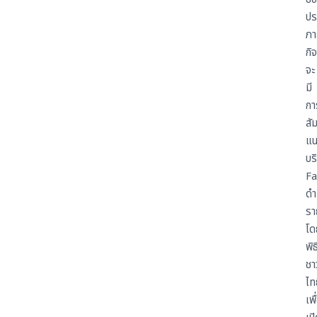
ปร
ภา
กิ
จะ
มี
กา
สั
แน
บร
Fa
ดำ
รา
โด
พิ
ชา
ไท
เพื