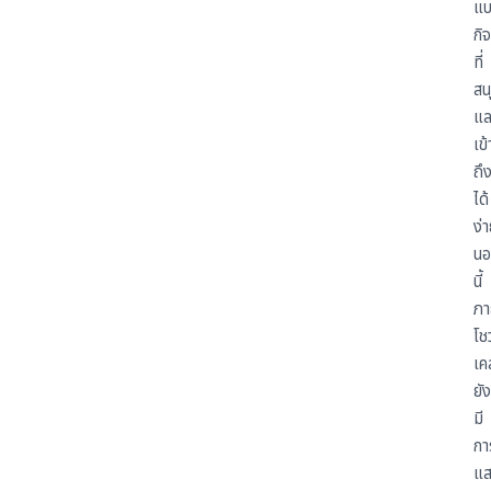
แ
กิ
ที่
สน
แล
เข้
ถึ
ได้
ง่
นอ
นี้
ภา
โชว
เค
ยัง
มี
กา
แ