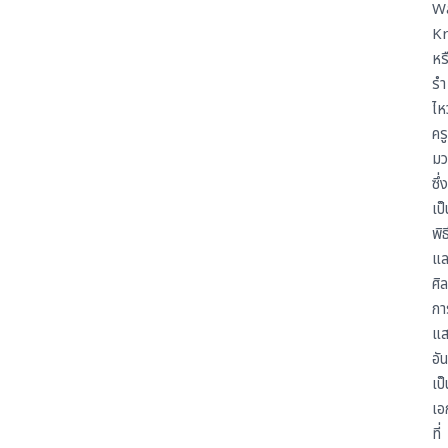
W
K
หร
รำ
ไหว
ครู
มว
ซึ่ง
เป็
พิ
แล
ศิ
กา
แ
อัน
เป็
เอ
ที่