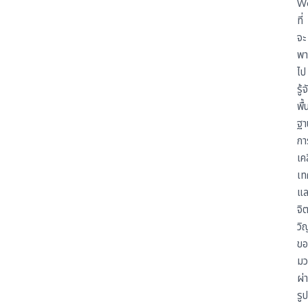
W
ที่
จะ
พา
ไป
รู้จ
พื้
ฐา
กา
เค
เท
แล
จิ
ว
ขอ
มว
ผ่
รูป