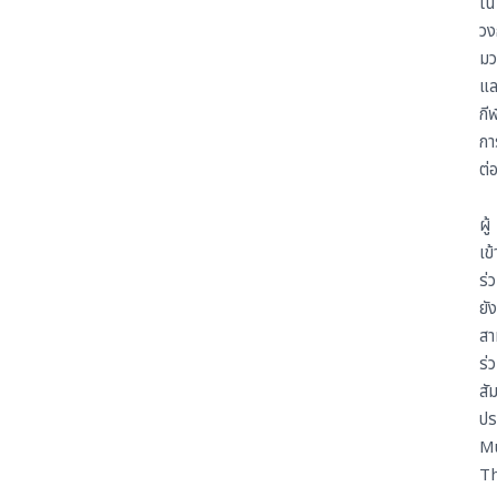
ใน
วง
มว
แล
กี
กา
ต่อ
ผู้
เข้
ร่
ยัง
สา
ร่
สั
ปร
M
Th