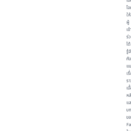
เป
โอ
ให้
ผู้
เข้
ร่
ได้
รู้จ
กับ
แบ
เรื
รา
เบื
หล
แล
บท
ขอ
Fa