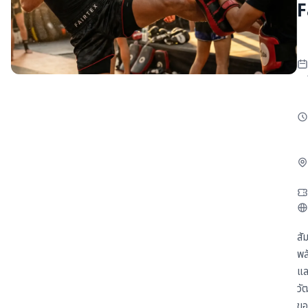
F
รายละเอียดผู้เข้าชมงาน
ข้อกำหนดการเข้าชมงาน
สื่อ
พาร์ทเนอร์สื่อและงานแสดงสินค้า
ผู้สนับสนุนในการจัดงาน
ข่าวประชาสัมพันธ์
เกี่ยวกับงาน
เกี่ยวกับงานและผู้จัดงาน
สั
พล
Co-located event
แล
วั
เกี่ยวกับสถานที่จัดงานและการเดินทาง
ขอ