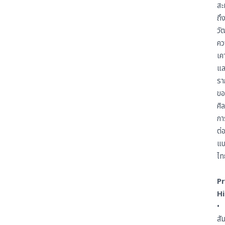
สะ
ถึ
วั
คว
เค
แล
รา
ขอ
ศิ
กา
ต่อ
แ
ไท
P
Hi
•
สั