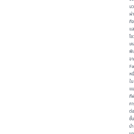
มว
โรงแรม
ผ่
กิ
ติดต่อเรา
แล
โชว
เค
Exhibitor Inquiry
พิ
จา
EN
TH
JA
Fa
หนึ
ใน
แบ
กี
กา
ต่อ
ชั้น
นำ
ขอ