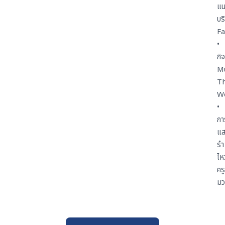
แน
บร
Fa
•
กิ
M
Th
W
•
กา
แ
รำ
ไหว
ครู
มว