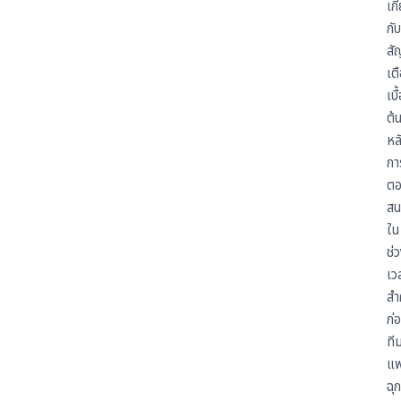
เกี
กับ
ส
เต
เบื
ต้
หล
กา
ต
สน
ใน
ช่
เว
สำ
ก่
ที
แพ
ฉุก