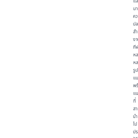
แล
มา
คว
ปล
สำ
งา
กี
หล
หล
รูป
แ
พร
แน
ที่
สา
นำ
ไป
ปร