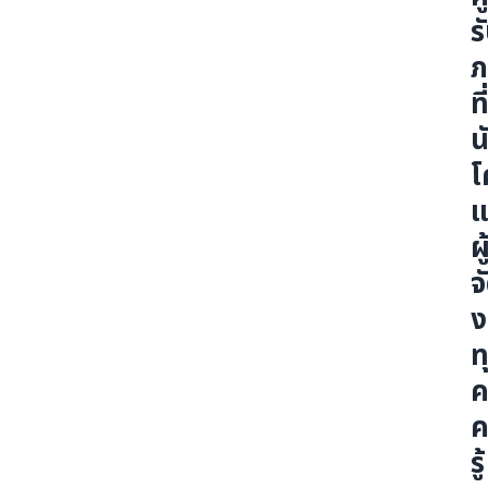
ร
โรงแรม
ภ
ที
ติดต่อเรา
น
Exhibitor Inquiry
โ
แ
ผู
EN
TH
JA
จ
ง
ท
ค
รู้