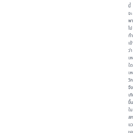
นี้
จะ
พา
ไป
ทำ
เข
ว่า
เห
ใด
เห
วิ
จึง
เก
ขึ้น
ใน
ส
แว
ขอ