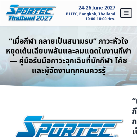
Skip to content
24-26 June 2027
BITEC, Bangkok, Thailand
10:00-18:00 Hrs.
หน้าหลัก
“เมื่อกีฬา กลายเป็นสนามรบ” ภาวะหัวใจ
หยุดเต้นเฉียบพลันและลมแดดในงานกีฬา
สำหรับผู้แสดงสินค้า
— คู่มือรับมือภาวะฉุกเฉินที่นักกีฬา โค้ช
ทำไมต้อง SPORTEC Thailand?
และผู้จัดงานทุกคนควรรู้
รายละเอียดผู้เข้าร่วมแสดงสินค้า
สนใจออกบูธ
“
ก
สำหรับผู้เข้าชมงาน
ก
ทำไมต้องมาชมงาน SPORTEC Thailand?
เ