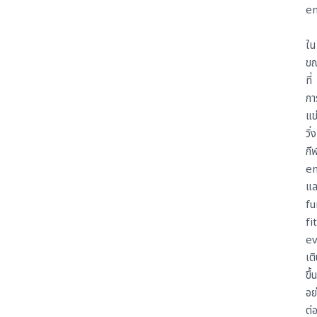
e
ใน
ข
ที่
กา
แข
วิ่ง
กี
e
แล
fu
fi
e
เต
ขึ้น
อย
ต่