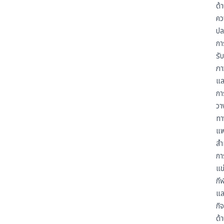
ด้
คว
ปล
กา
รั
ภา
แล
กา
วา
ทา
แพ
สำ
กา
แข
กี
แล
กิ
ด้