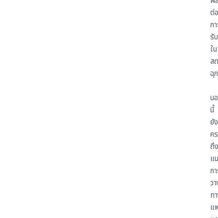
ผ
ต่
กา
รั
ใน
สถ
ฉุก
นอ
นี้
ยัง
คร
ถึ
แน
กา
วา
ทา
แพ