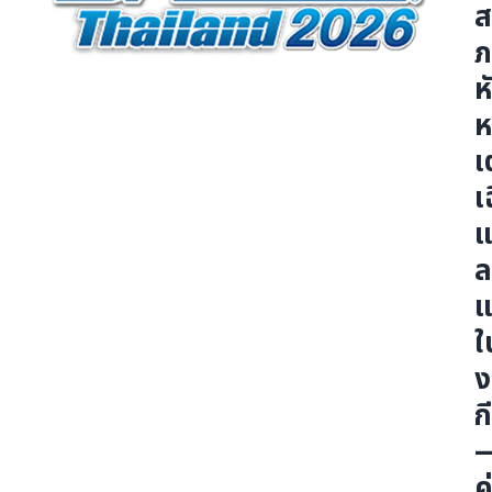
ส
รายละเอียดผู้เข้าชมงาน
ภ
ข้อกำหนดการเข้าชมงาน
ห
สื่อ
ห
เ
พาร์ทเนอร์สื่อและงานแสดงสินค้า
เ
ผู้สนับสนุนในการจัดงาน
แ
ข่าวประชาสัมพันธ์
เกี่ยวกับงาน
ใ
ง
เกี่ยวกับงานและผู้จัดงาน
ก
Co-located event
ค
เกี่ยวกับสถานที่จัดงานและการเดินทาง