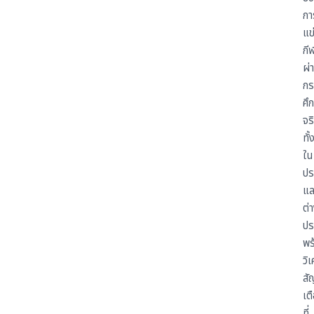
กา
แข
กี
ผ่
กร
ศึ
จร
ทั้
ใน
ปร
แล
ต่
ปร
พร
วิเ
ส
เต
ที่