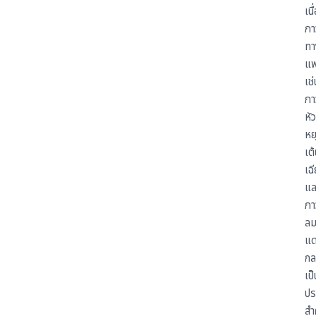
เนื
ภา
ทา
แพ
เช่
ภา
หั
หย
เต
เฉ
แล
ภา
ล
แ
กล
เป็
ปร
สำ