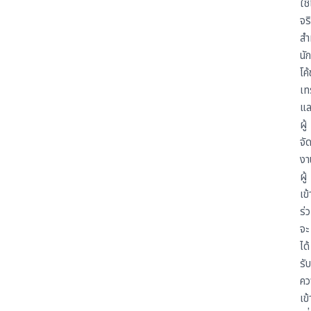
ใช้
จร
สำ
นั
โค้
เท
แล
ผู้
จั
งา
ผู้
เข้
ร่
จะ
ได้
รับ
คว
เข