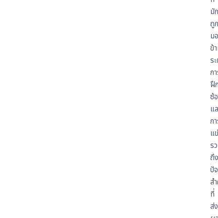
มั
ถู
ม
ข้
ระ
กา
ฝึ
ซ้
แล
กา
แข
รว
ถึ
ปัจ
สำ
ที่
ส่ง