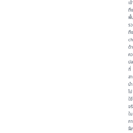
เข้
ถึ
พื้น
รว
ถึ
ch
ด้
คว
ปล
ที่
สา
นำ
ไป
ใช้
จร
ใน
กา
ฝึ