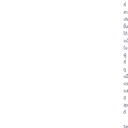
ที่
สา
เก
ขึ้น
ได้
แม
ใน
ผู้
ที่
ดู
แข
แ
แล
มี
สุ
ดี
Se