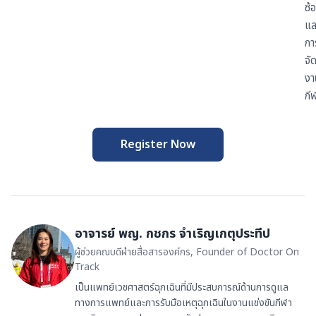
ซ้
แล
กา
จั
งา
กี
Register Now
อาจารย์ พญ. กชกร จำเริญเกตุประทีป
ผู้ช่วยคณบดีฝ่ายสื่อสารองค์กร, Founder of Doctor On
Track
เป็นแพทย์เวชศาสตร์ฉุกเฉินที่มีประสบการณ์ด้านการดูแล
ทางการแพทย์และการรับมือเหตุฉุกเฉินในงานแข่งขันกีฬา