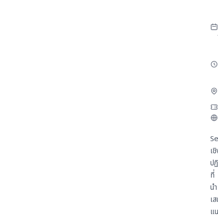
Se
เชิ
ปฏิ
ที่
นำ
เส
แน