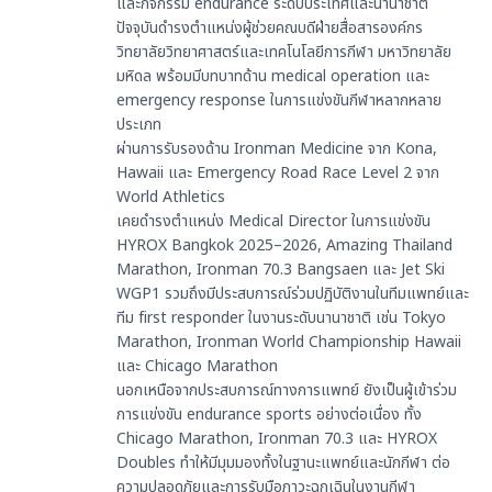
และกิจกรรม endurance ระดับประเทศและนานาชาติ
ปัจจุบันดำรงตำแหน่งผู้ช่วยคณบดีฝ่ายสื่อสารองค์กร
วิทยาลัยวิทยาศาสตร์และเทคโนโลยีการกีฬา มหาวิทยาลัย
มหิดล พร้อมมีบทบาทด้าน medical operation และ
emergency response ในการแข่งขันกีฬาหลากหลาย
ประเภท
ผ่านการรับรองด้าน Ironman Medicine จาก Kona,
Hawaii และ Emergency Road Race Level 2 จาก
World Athletics
เคยดำรงตำแหน่ง Medical Director ในการแข่งขัน
HYROX Bangkok 2025–2026, Amazing Thailand
Marathon, Ironman 70.3 Bangsaen และ Jet Ski
WGP1 รวมถึงมีประสบการณ์ร่วมปฏิบัติงานในทีมแพทย์และ
ทีม first responder ในงานระดับนานาชาติ เช่น Tokyo
Marathon, Ironman World Championship Hawaii
และ Chicago Marathon
นอกเหนือจากประสบการณ์ทางการแพทย์ ยังเป็นผู้เข้าร่วม
การแข่งขัน endurance sports อย่างต่อเนื่อง ทั้ง
Chicago Marathon, Ironman 70.3 และ HYROX
Doubles ทำให้มีมุมมองทั้งในฐานะแพทย์และนักกีฬา ต่อ
ความปลอดภัยและการรับมือภาวะฉุกเฉินในงานกีฬา